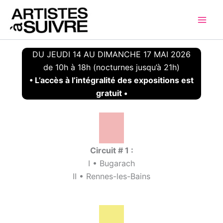
Aller
au
contenu
DU JEUDI 14 AU DIMANCHE 17 MAI 2026
de 10h à 18h (nocturnes jusqu’à 21h)
• L’accès à l’intégralité des expositions est
gratuit •
Circuit # 1 :
I • Bugarach
II • Rennes-les-Bains